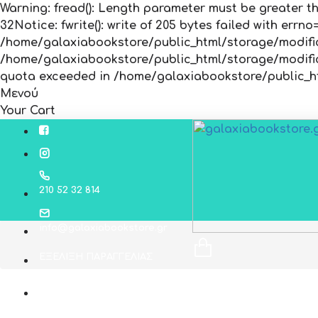
Warning
: fread(): Length parameter must be greater t
32
Notice
: fwrite(): write of 205 bytes failed with err
/home/galaxiabookstore/public_html/storage/modific
/home/galaxiabookstore/public_html/storage/modific
quota exceeded in
/home/galaxiabookstore/public_ht
Μενού
Your Cart
210 52 32 814
info@galaxiabookstore.gr
ΕΞΕΛΙΞΗ ΠΑΡΑΓΓΕΛΙΑΣ
ΕΠΙΚΟΙΝΩΝΙΑ