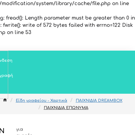
modification/system/library/cache/file.php
on line
ng
: fread(): Length parameter must be greater than 0 in
e
: fwrite(): write of 572 bytes failed with errno=122 Disk
php
on line
53
νδεση
γραφή
Είδη γραφείου - Χαρτικά
ΠΑΙΧΝΙΔΙΑ DREAMBOX
ΠΑΙΧΝΙΔΙΑ ΕΠΩΝΥΜΑ
για
Ν