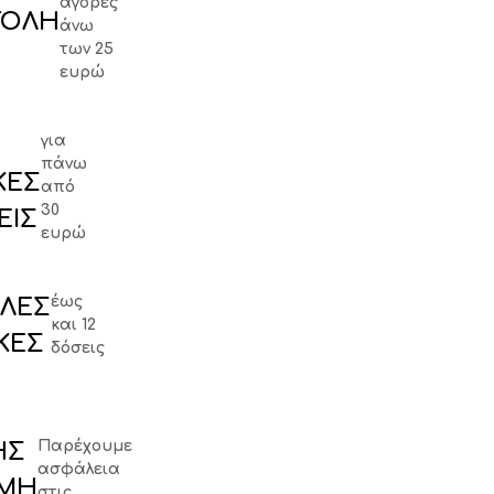
αγορές
ΤΟΛΗ
άνω
των 25
ευρώ
για
πάνω
ΚΕΣ
από
30
ΕΙΣ
ευρώ
έως
ΛΈΣ
και 12
ΚΕΣ
δόσεις
Παρέχουμε
ΉΣ
ασφάλεια
ΜΉ
στις