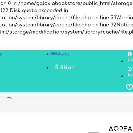
han 0 in
/home/galaxiabookstore/public_html/storage/
no=122 Disk quota exceeded in
ation/system/library/cache/file.php
on line
53
Warni
ation/system/library/cache/file.php
on line
32
Notic
ml/storage/modification/system/library/cache/file.
Menu
Σύ
Βιβλία
Εγ
ΔΩΡΕΑ